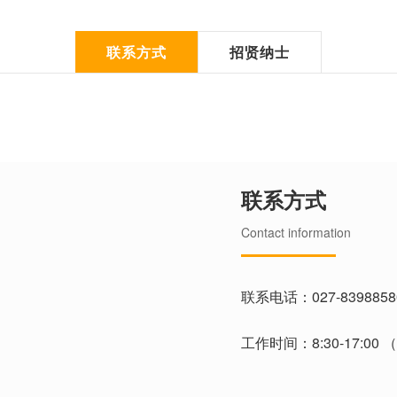
联系方式
招贤纳士
联系方式
Contact information
联系电话：027-8398858
工作时间：8:30-17:0