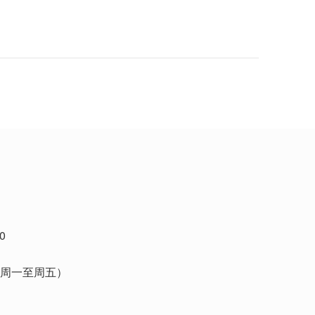
0
0 （周一至周五）