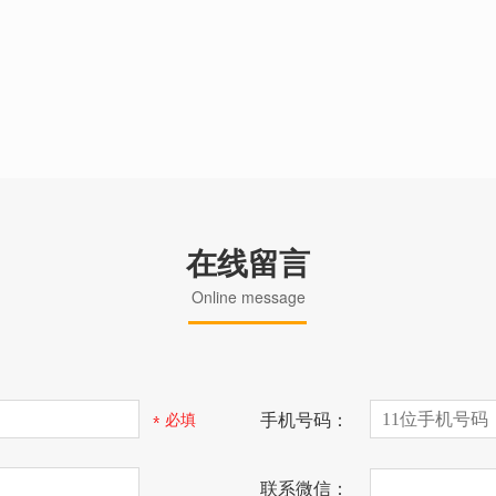
在线留言
Online message
手机号码：
必填
联系微信：